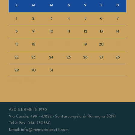
L
M
M
G
V
S
D
1
2
3
4
5
6
7
8
9
10
11
12
13
14
15
16
17
18
19
20
21
22
23
24
25
26
27
28
29
30
31
« Mag
Mag »
ASD S.ERMETE 1970
Via Casale, 499 - 47822 - Santarcangelo di Romagna (RN)
Tel & Fax: 0541-750380
Email: info@memorialprotti.com