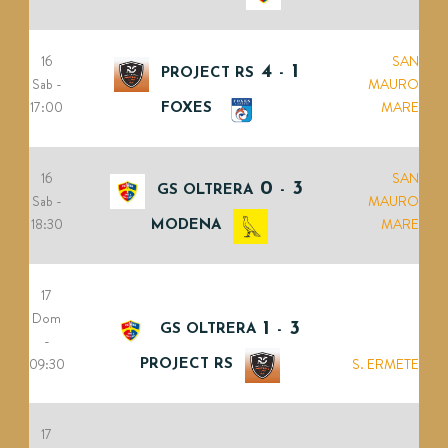
16
SAN
4
1
PROJECT RS
-
Sab -
MAURO
17:00
MARE
FOXES
16
SAN
0
3
GS OLTRERA
-
Sab -
MAURO
18:30
MARE
MODENA
17
Dom
1
3
GS OLTRERA
-
-
09:30
S. ERMETE
PROJECT RS
17