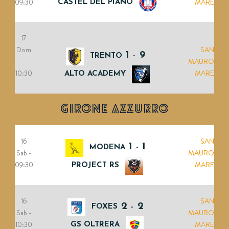
09:30
MARE
CASTEL DEL PIANO
17
Dom
SAN
1
9
TRENTO
-
-
MAURO
10:30
MARE
ALTO ACADEMY
GIRONE AZZURRO
16
SAN
1
1
MODENA
-
Sab -
MAURO
09:30
MARE
PROJECT RS
16
SAN
2
2
FOXES
-
Sab -
MAURO
10:30
MARE
GS OLTRERA