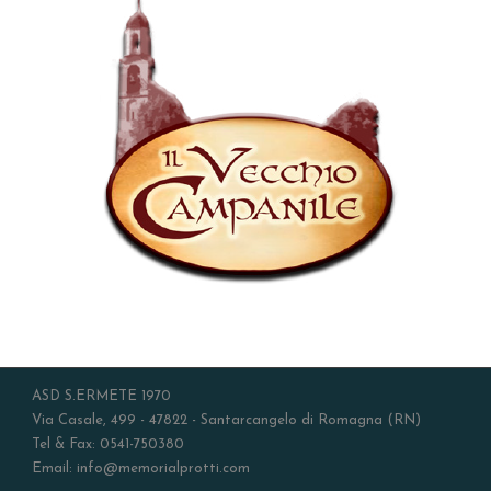
ASD S.ERMETE 1970
Via Casale, 499 - 47822 - Santarcangelo di Romagna (RN)
Tel & Fax: 0541-750380
Email: info@memorialprotti.com