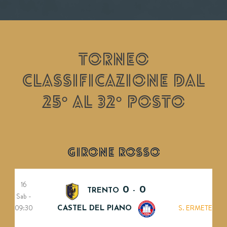
TORNEO
CLASSIFICAZIONE DAL
25° AL 32° POSTO
GIRONE ROSSO
16
0
0
TRENTO
-
Sab -
09:30
S. ERMETE
CASTEL DEL PIANO