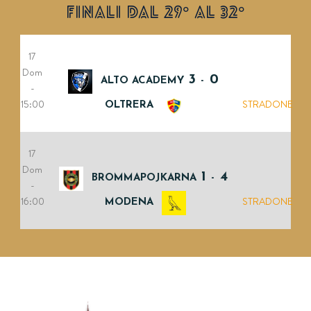
FINALI DAL 29° AL 32°
17
Dom
3
0
ALTO ACADEMY
-
-
15:00
STRADONE
OLTRERA
17
Dom
1
4
BROMMAPOJKARNA
-
-
16:00
STRADONE
MODENA