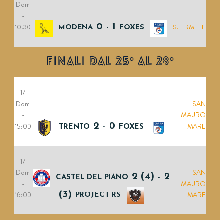
Dom
-
10:30
0
1
S. ERMETE
MODENA
-
FOXES
FINALI DAL 25° AL 28°
17
Dom
SAN
-
MAURO
15:00
2
0
MARE
TRENTO
-
FOXES
17
Dom
SAN
2 (4)
2
CASTEL DEL PIANO
-
-
MAURO
16:00
(3)
MARE
PROJECT RS