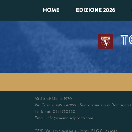
HOME
EDIZIONE 2026
T
ASD S.ERMETE 1970
Via Casale, 499 - 47822 - Santarcangelo di Romagna 
Tel & Fax: 0541-750380
Email: info@memorialprotti.com
CF/P.IVA 03959490404 - Matr. F.I.G.C. 933847