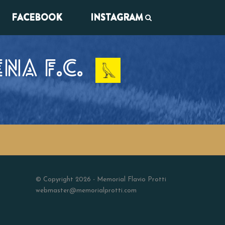
FACEBOOK
INSTAGRAM
A F.C.
© Copyright 2026 - Memorial Flavio Protti
webmaster@memorialprotti.com