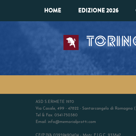
HOME
EDIZIONE 2026
TORINO
ASD S.ERMETE 1970
Via Casale, 499 - 47822 - Santarcangelo di Romagna 
Tel & Fax: 0541-750380
Email: info@memorialprotti.com
CF/P.IVA 03959490404 - Matr. F.I.G.C. 933847