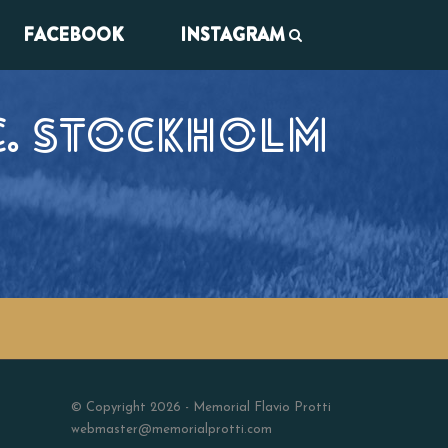
FACEBOOK
INSTAGRAM
C. STOCKHOLM
© Copyright 2026 - Memorial Flavio Protti
webmaster@memorialprotti.com