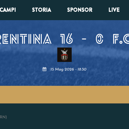
CAMPI
STORIA
SPONSOR
LIVE
ORENTINA
16
-
0
F.
15 Mag 2026 - 18:30
(RN)