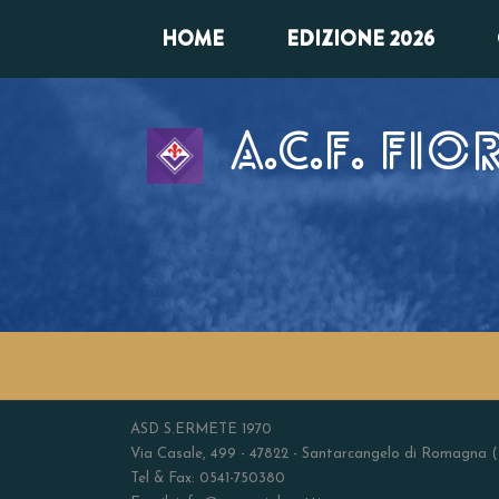
HOME
EDIZIONE 2026
A.C.F. FI
ASD S.ERMETE 1970
Via Casale, 499 - 47822 - Santarcangelo di Romagna 
Tel & Fax: 0541-750380