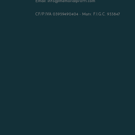
Email: info@memorialprotti.com
CF/P.IVA 03959490404 - Matr. F.I.G.C. 933847