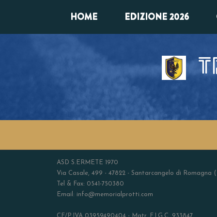
HOME
EDIZIONE 2026
T
ASD S.ERMETE 1970
Via Casale, 499 - 47822 - Santarcangelo di Romagna 
Tel & Fax: 0541-750380
Email: info@memorialprotti.com
CF/P.IVA 03959490404 - Matr. F.I.G.C. 933847