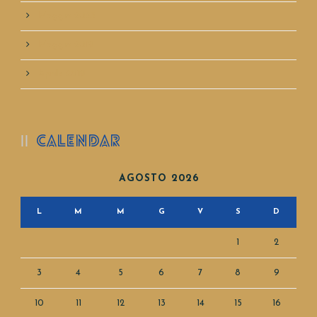
Maggio 2023
Maggio 2019
Aprile 2019
CALENDAR
AGOSTO 2026
L
M
M
G
V
S
D
1
2
3
4
5
6
7
8
9
10
11
12
13
14
15
16